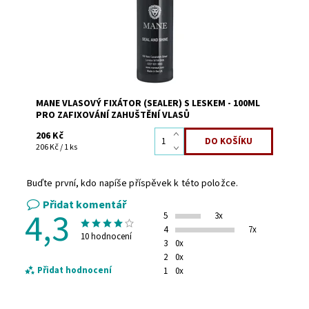
Kód:
55
MANE VLASOVÝ FIXÁTOR (SEALER) S LESKEM - 100ML
PRO ZAFIXOVÁNÍ ZAHUŠTĚNÍ VLASŮ
206 Kč
206 Kč / 1 ks
Buďte první, kdo napíše příspěvek k této položce.
Přidat komentář
4,3
5
3x
4
7x
10 hodnocení
3
0x
2
0x
Přidat hodnocení
1
0x