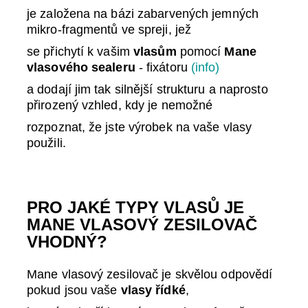
je založena na bázi zabarvených jemných
mikro-fragmentů ve spreji, jež
se přichytí k vašim
vlasům
pomocí
Mane
vlasového sealeru
- fixátoru
(info)
a dodají jim tak silnější strukturu a naprosto
přirozený vzhled, kdy je nemožné
rozpoznat, že jste výrobek na vaše vlasy
použili.
P
RO JAKÉ TYPY VLASŮ JE
MANE VLASOVÝ ZESILOVA
Č
VHODNÝ?
Mane vlasový zesilovač je skvělou odpovědí
pokud jsou vaše
vlasy řídké
,