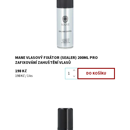
vlasů
Dostupnost:
Skladem
Kód:
52
MANE VLASOVÝ FIXÁTOR (SEALER) 200ML PRO
ZAFIXOVÁNÍ ZAHUŠTĚNÍ VLASŮ
198 Kč
198 Kč / 1 ks
pro upevnění mikrofragmentů při zahuštění vlasů a
dodání lesku vlasům
Dostupnost:
Skladem