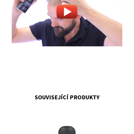
SOUVISEJÍCÍ PRODUKTY
Pro zafixování mikrofragmentů na vlasech při zhuštění