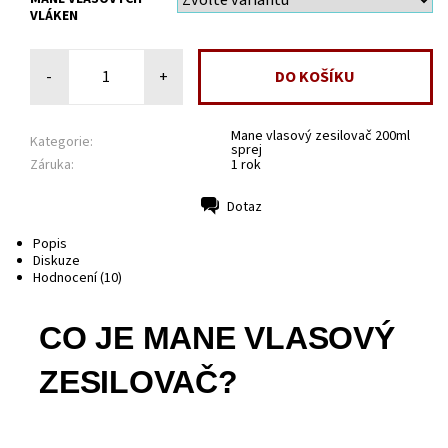
VLÁKEN
-
+
Mane vlasový zesilovač 200ml
Kategorie:
sprej
Záruka:
1 rok
Dotaz
Tisk
Popis
Diskuze
Hodnocení (10)
CO JE MANE VLASOVÝ
ZESILOVAČ?