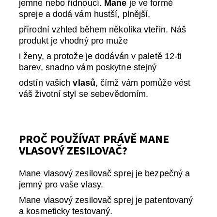
jemné nebo řídnoucí.
Mane
je ve formě
spreje a dodá vám hustší, plnější,
přírodní vzhled během několika vteřin. Náš
produkt je vhodný pro muže
i ženy, a protože je dodáván v paletě 12-ti
barev, snadno vám poskytne stejný
odstín vašich
vlasů
, čímž vám pomůže vést
váš životní styl se sebevědomím.
PROČ POUŽÍVAT PRÁVĚ MANE
VLASOVÝ ZESILOVAČ?
Mane vlasový zesilovač sprej je bezpečný a
jemný pro vaše vlasy.
Mane vlasový zesilovač sprej je patentovaný
a kosmeticky testovaný.