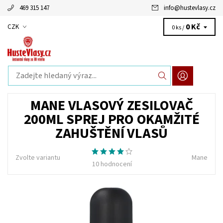
469 315 147
info
@
hustevlasy.cz
0 Kč
CZK
0 ks /
MANE VLASOVÝ ZESILOVAČ
200ML SPREJ PRO OKAMŽITÉ
ZAHUŠTĚNÍ VLASŮ
Zvolte variantu
Mane
10 hodnocení