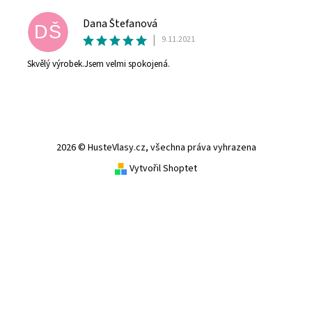
Dana Štefanová
DŠ
|
9.11.2021
Skvělý výrobek.Jsem velmi spokojená.
2026 © HusteVlasy.cz, všechna práva vyhrazena
Vytvořil Shoptet
Vložením hodnocení souhlasíte s
podmínkami
ochrany osobních údajů