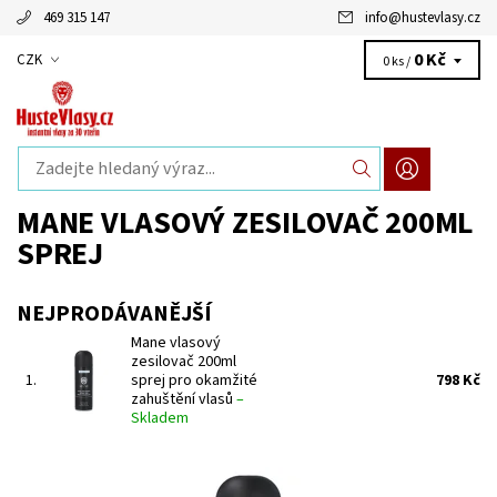
469 315 147
info
@
hustevlasy.cz
0 Kč
CZK
0 ks /
MANE VLASOVÝ ZESILOVAČ 200ML
SPREJ
NEJPRODÁVANĚJŠÍ
Mane vlasový
zesilovač 200ml
1.
sprej pro okamžité
798 Kč
zahuštění vlasů
–
Skladem