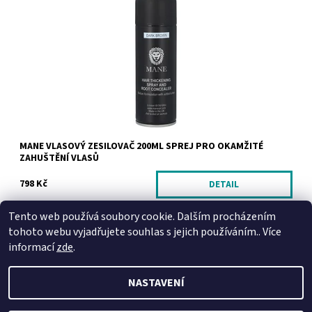
Unikátní zhušťovač vlasů ve spreji pro okamžité zahuštění
řídkých či jemných vlasů
Dostupnost:
Skladem
Kód:
46/POP
Značka:
Mane
Záruka:
1 rok
MANE VLASOVÝ ZESILOVAČ 200ML SPREJ PRO OKAMŽITÉ
ZAHUŠTĚNÍ VLASŮ
798 Kč
DETAIL
Tento web používá soubory cookie. Dalším procházením
tohoto webu vyjadřujete souhlas s jejich používáním.. Více
informací
zde
.
NASTAVENÍ
2026 © HusteVlasy.cz, všechna práva vyhrazena