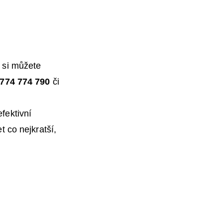
 si můžete
774 774 790
či
fektivní
et co
nejkratší,