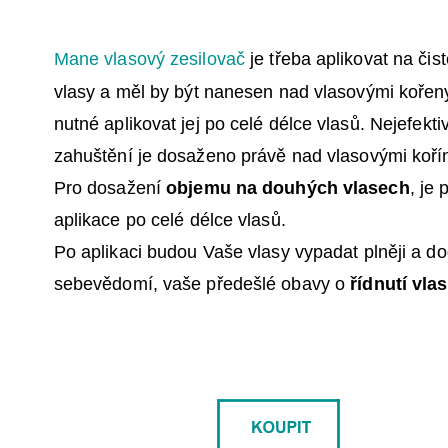
Mane vlasový zesilovač
je třeba aplikovat na čis
vlasy a měl
by být nanesen
nad vlasovými kořen
nutné aplikovat jej po celé
délce vlasů.
Nejefekti
zahuštění je dosaženo právě nad
vlasovými koří
Pro dosažení
objemu na douhých vlasech
, je
aplikace
po celé délce vlasů.
Po aplikaci budou
Vaše vlasy vypadat plněji a do
sebevědomí, vaše předešlé obavy o
řídnutí
vla