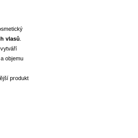
osmetický
ch vlasů
.
ž
vytváří
y a objemu
nější produkt