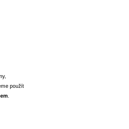
ny,
eme použít
nem
.