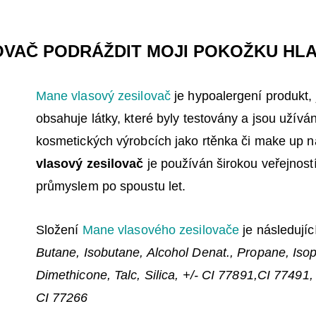
OVAČ PODRÁŽDIT MOJI POKOŽKU HL
Mane vlasový zesilovač
je hypoalergení produkt, 
obsahuje látky, které
byly testovány a jsou užívá
kosmetických výrobcích jako rtěnka či make up
n
vlasový zesilovač
je používán širokou veřejnost
průmyslem
po spoustu let.
Složení
Mane vlasového zesilovače
je následující
Butane, Isobutane, Alcohol Denat., Propane, Iso
Dimethicone, Talc,
Silica, +/- CI 77891,CI 77491,
CI 77266