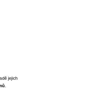
adě jejich
dnů
.