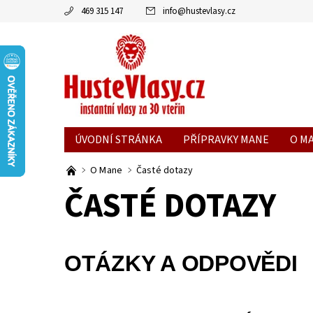
469 315 147
info
@
hustevlasy.cz
ÚVODNÍ STRÁNKA
PŘÍPRAVKY MANE
O M
O Mane
Časté dotazy
ČASTÉ DOTAZY
OTÁZKY A ODPOVĚDI