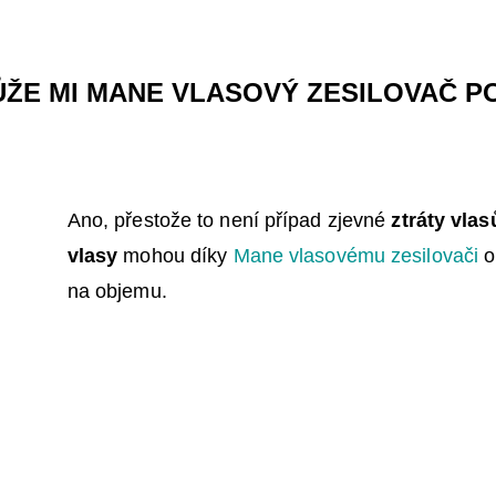
ŮŽE MI MANE VLASOVÝ ZESILOVAČ P
Ano, přestože to není případ zjevné
ztráty vlas
vlasy
mohou díky
Mane vlasovému zesilovači
o
na objemu.