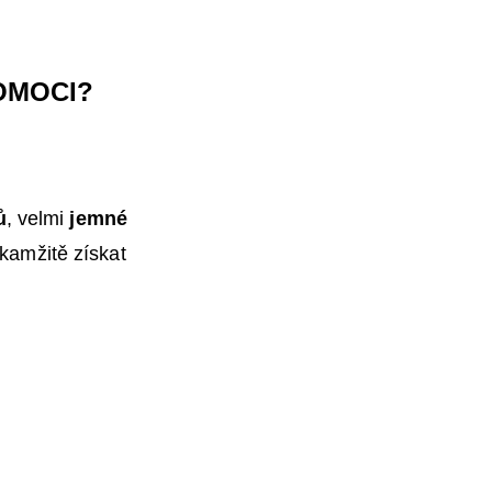
OMOCI?
ů
, velmi
jemné
kamžitě získat