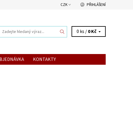
CZK
PŘIHLÁŠENÍ
0 ks /
0 Kč
BJEDNÁVKA
KONTAKTY