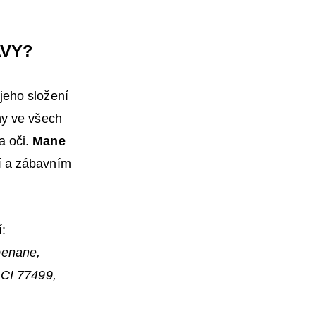
AVY?
jeho složení
ny ve všech
a oči.
Mane
í a zábavním
:
penane,
 CI 77499,