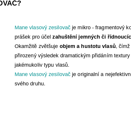
OVAČ?
Mane vlasový zesilovač
je mikro - fragmentový k
prášek
pro účel
zahuštění
jemných či řídnoucí
Okamžitě zvětšuje
objem a hustotu vlasů
, čím
přirozený výsledek
dramatickým
přidáním textur
jakémukoliv typu
vlasů.
Mane vlasový
zesilovač
je originalní a nejefektiv
svého
druhu.