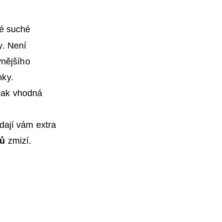
té suché
y. Není
vnějšího
nky.
 pak vhodná
dají vám extra
sů
zmizí.