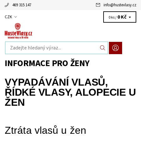
469 315 147
info
@
hustevlasy.cz
0 Kč
CZK
0 ks /
INFORMACE PRO ŽENY
VYPADÁVÁNÍ VLASŮ,
ŘÍDKÉ VLASY, ALOPECIE U
ŽEN
Ztráta vlasů u žen