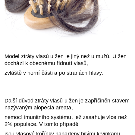
Model ztráty vlasů u žen je jiný než u mužů. U žen
dochází k obecnému řídnutí vlasů,
zvláště v horní části a po stranách hlavy.
Další důvod ztráty vlasů u žen je zapříčiněn stavem
nazývaným alopecia areata,
nemocí imunitního systému, jež zasahuje více než
2% populace. V tomto případě
jsou vlasové kořínky napadeny bilými krvinkami.