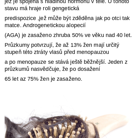
jež je spojena s hladinou hormonů v těle. U tohoto
stavu má hraje roli gengetická
predispozice ,jež může být zděděna jak po otci tak
matce. Androgenetickou alopecií
(AGA) je zasaženo zhruba 50% ve věku nad 40 let.
Průzkumy potvrzují, že až 13% žen mají určitý
stupeň této ztráty vlasů před menopauzou
a po menopauze se stává ještě běžnější. Jeden z
průzkumů nasvědčuje, že po dosažení
65 let az 75% žen je zasaženo.