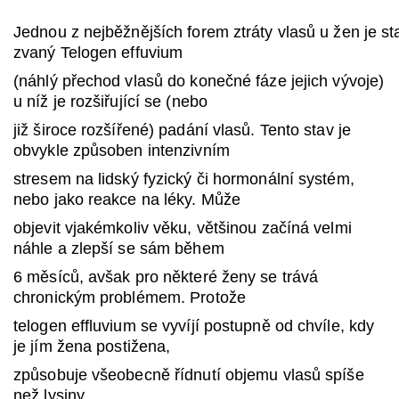
Jednou z nejběžnějších forem ztráty vlasů u žen je st
zvaný Telogen effuvium
(náhlý přechod vlasů do konečné fáze jejich vývoje)
u níž je rozšiřující se (nebo
již široce rozšířené) padání vlasů. Tento stav je
obvykle způsoben intenzivním
stresem na lidský fyzický či hormonální systém,
nebo jako reakce na léky. Může
objevit vjakémkoliv věku, většinou začíná velmi
náhle a zlepší se sám během
6 měsíců, avšak pro některé ženy se trává
chronickým problémem. Protože
telogen effluvium se vyvíjí postupně od chvíle, kdy
je jím žena postižena,
způsobuje všeobecně řídnutí objemu vlasů spíše
než lysiny.