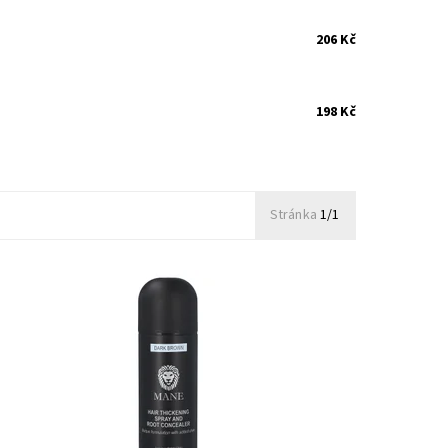
206 Kč
198 Kč
Stránka
1/1
nikátní zhušťovač vlasů ve spreji pro okamžité zahuštění
ídkých či jemných vlasů
ostupnost:
Skladem
ód:
46/POP
načka:
Mane
áruka:
1 rok