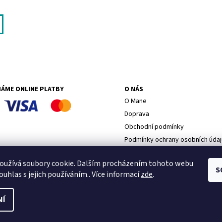
MÁME ONLINE PLATBY
O NÁS
O Mane
Doprava
Obchodní podmínky
Podmínky ochrany osobních údaj
Proč nakupovat u nás
oužívá soubory cookie. Dalším procházením tohoto webu
S
ouhlas s jejich používáním.. Více informací
zde
.
NÍ