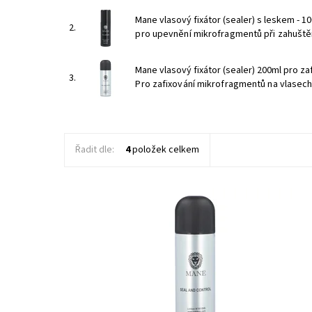
Mane vlasový fixátor (sealer) s leskem - 1
2.
pro upevnění mikrofragmentů při zahuštěn
Mane vlasový fixátor (sealer) 200ml pro za
3.
Pro zafixování mikrofragmentů na vlasech 
Řadit dle:
4
položek celkem
Pro zafixování mikrofragmentů na vlasech při zhuštění
vlasů
Dostupnost:
Skladem
Kód:
52