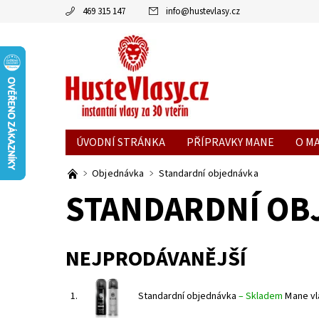
469 315 147
info
@
hustevlasy.cz
ÚVODNÍ STRÁNKA
PŘÍPRAVKY MANE
O M
Objednávka
Standardní objednávka
STANDARDNÍ OB
NEJPRODÁVANĚJŠÍ
1.
Standardní objednávka
–
Skladem
Mane vl