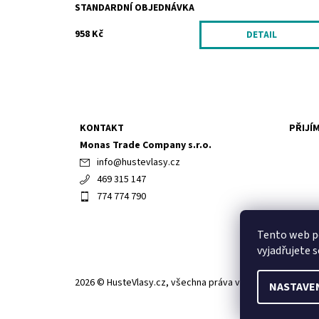
STANDARDNÍ OBJEDNÁVKA
958 Kč
DETAIL
KONTAKT
PŘIJÍ
Monas Trade Company s.r.o.
info
@
hustevlasy.cz
469 315 147
774 774 790
Tento web p
vyjadřujete s
2026 © HusteVlasy.cz, všechna práva vyhrazena
NASTAVE