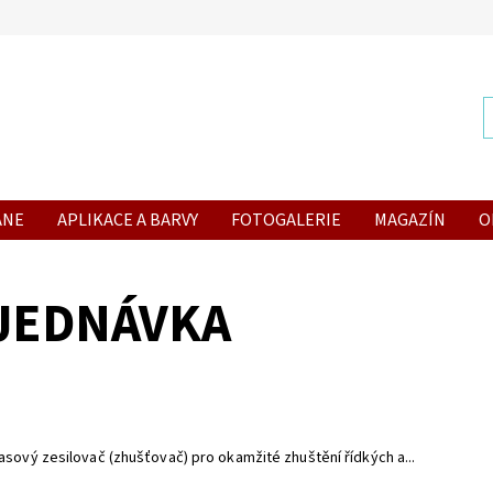
ANE
APLIKACE A BARVY
FOTOGALERIE
MAGAZÍN
O
JEDNÁVKA
asový zesilovač (zhušťovač) pro okamžité zhuštění řídkých a...