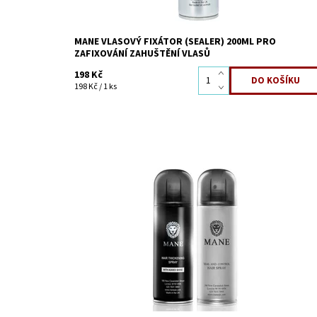
MANE VLASOVÝ FIXÁTOR (SEALER) 200ML PRO
ZAFIXOVÁNÍ ZAHUŠTĚNÍ VLASŮ
198 Kč
198 Kč / 1 ks
Mane vlasový zesilovač (zhušťovač) pro okamžité
zhuštění řídkých a jemných vlasů - vlasy ve spreji
Dostupnost:
Skladem
Kód:
79/POP