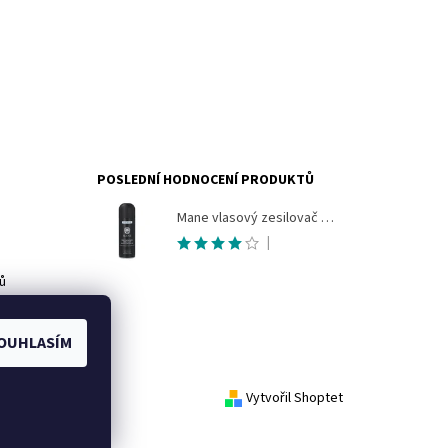
POSLEDNÍ HODNOCENÍ PRODUKTŮ
Mane vlasový zesilovač 200ml sprej pro okamžité zahuštění vlasů
|
ů
OUHLASÍM
Vytvořil Shoptet