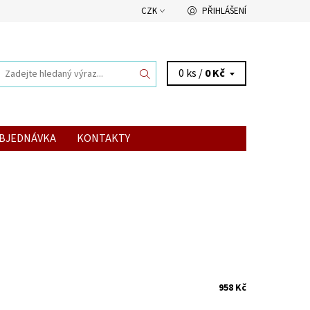
CZK
PŘIHLÁŠENÍ
0 ks /
0 Kč
BJEDNÁVKA
KONTAKTY
958 Kč