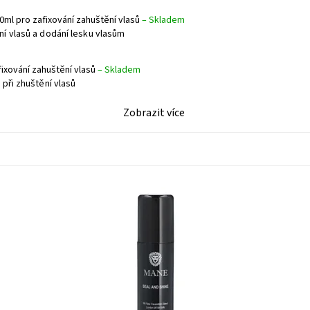
00ml pro zafixování zahuštění vlasů
–
Skladem
í vlasů a dodání lesku vlasům
fixování zahuštění vlasů
–
Skladem
při zhuštění vlasů
Zobrazit více
pro upevnění mikrofragmentů při zahuštění vlasů a dodání
U
lesku vlasům
ř
Dostupnost:
Skladem
D
Kód:
55
K
Z
Z