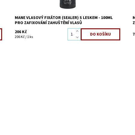
MANE VLASOVÝ FIXÁTOR (SEALER) S LESKEM - 100ML
M
PRO ZAFIXOVÁNÍ ZAHUŠTĚNÍ VLASŮ
206 Kč
7
206 Kč / 1 ks