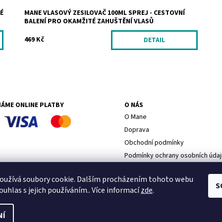
É
MANE VLASOVÝ ZESILOVAČ 100ML SPREJ - CESTOVNÍ
BALENÍ PRO OKAMŽITÉ ZAHUŠTĚNÍ VLASŮ
469 Kč
DETAIL
MÁME ONLINE PLATBY
O NÁS
O Mane
Doprava
Obchodní podmínky
Podmínky ochrany osobních údaj
Proč nakupovat u nás
oužívá soubory cookie. Dalším procházením tohoto webu
S
ouhlas s jejich používáním.. Více informací
zde
.
NÍ