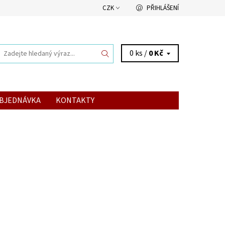
CZK
PŘIHLÁŠENÍ
0 ks /
0 Kč
BJEDNÁVKA
KONTAKTY