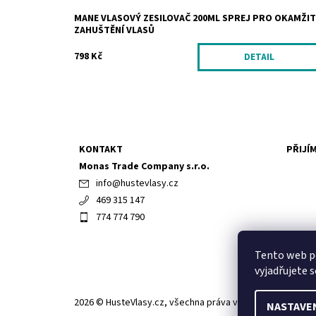
MANE VLASOVÝ ZESILOVAČ 200ML SPREJ PRO OKAMŽIT
ZAHUŠTĚNÍ VLASŮ
798 Kč
DETAIL
KONTAKT
PŘIJÍ
Monas Trade Company s.r.o.
info
@
hustevlasy.cz
469 315 147
774 774 790
Tento web p
vyjadřujete s
2026 © HusteVlasy.cz, všechna práva vyhrazena
NASTAVE