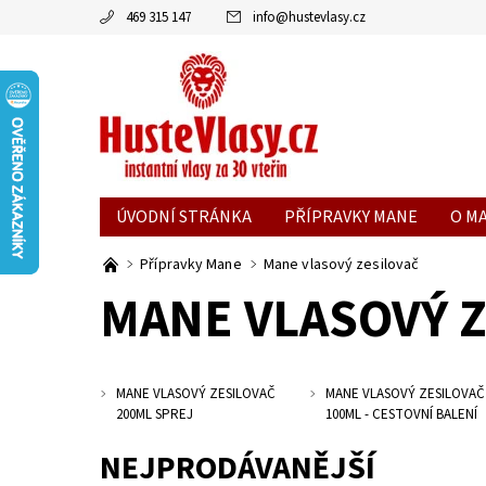
469 315 147
info
@
hustevlasy.cz
ÚVODNÍ STRÁNKA
PŘÍPRAVKY MANE
O M
Přípravky Mane
Mane vlasový zesilovač
MANE VLASOVÝ Z
MANE VLASOVÝ ZESILOVAČ
MANE VLASOVÝ ZESILOVAČ
200ML SPREJ
100ML - CESTOVNÍ BALENÍ
NEJPRODÁVANĚJŠÍ