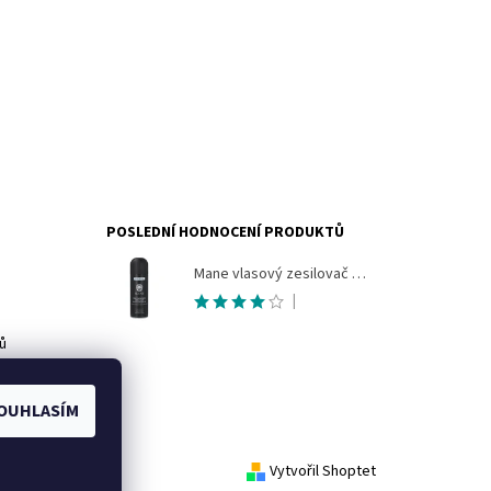
POSLEDNÍ HODNOCENÍ PRODUKTŮ
Mane vlasový zesilovač 200ml sprej pro okamžité zahuštění vlasů
|
ů
OUHLASÍM
Vytvořil Shoptet