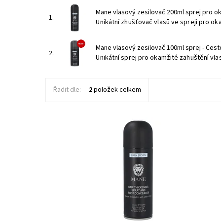
Mane vlasový zesilovač 200ml sprej pro o
1.
Unikátní zhušťovač vlasů ve spreji pro oka
Mane vlasový zesilovač 100ml sprej - Cest
2.
Unikátní sprej pro okamžité zahuštění vlas
Řadit dle:
2
položek celkem
Unikátní zhušťovač vlasů ve spreji pro okamžité zahuštěn
řídkých či jemných vlasů
Dostupnost:
Skladem
Kód:
46/POP
Značka:
Mane
Záruka:
1 rok