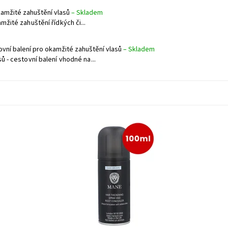
kamžité zahuštění vlasů
–
Skladem
mžité zahuštění řídkých či...
ovní balení pro okamžité zahuštění vlasů
–
Skladem
ů - cestovní balení vhodné na...
í
Unikátní sprej pro okamžité zahuštění vlasů - cestovní
balení vhodné na cesty nebo jen tak do kabelky
Dostupnost:
Skladem
Kód:
49/SVE