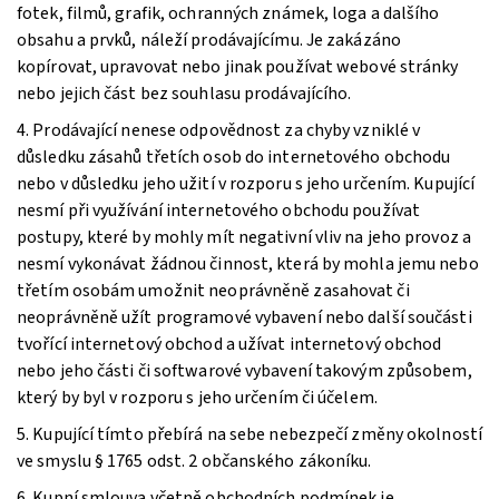
fotek, filmů, grafik, ochranných známek, loga a dalšího
obsahu a prvků, náleží prodávajícímu. Je zakázáno
kopírovat, upravovat nebo jinak používat webové stránky
nebo jejich část bez souhlasu prodávajícího.
4. Prodávající nenese odpovědnost za chyby vzniklé v
důsledku zásahů třetích osob do internetového obchodu
nebo v důsledku jeho užití v rozporu s jeho určením. Kupující
nesmí při využívání internetového obchodu používat
postupy, které by mohly mít negativní vliv na jeho provoz a
nesmí vykonávat žádnou činnost, která by mohla jemu nebo
třetím osobám umožnit neoprávněně zasahovat či
neoprávněně užít programové vybavení nebo další součásti
tvořící internetový obchod a užívat internetový obchod
nebo jeho části či softwarové vybavení takovým způsobem,
který by byl v rozporu s jeho určením či účelem.
5. Kupující tímto přebírá na sebe nebezpečí změny okolností
ve smyslu § 1765 odst. 2 občanského zákoníku.
6. Kupní smlouva včetně obchodních podmínek je