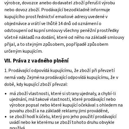
výrobce, dovozce anebo dodavatel zboží přerušil výrobu
nebo dovoz zboží. Prodávající bezodkladně informuje
kupujícího prostřednictví emailové adresy uvedené v
objednávce a vrátí ve lhůtě 14 dnů od oznámení o
odstoupení od kupní smlouvy všechny peněžní prostředky
včetně nákladů na dodání, které od něho na základě smlouvy
přijal, a to stejným způsobem, popřípadě způsobem
určeným kupujícím.
VII. Práva z vadného plnění
1. Prodávající odpovídá kupujícímu, že zboží při převzetí
nemá vady. Zejména prodávající odpovídá kupujícímu, že v
době, kdy kupující zboží převzal:
má zboží vlastnosti, které si strany ujednaly, a chybí-li
ujednání, má takové vlastnosti, které prodávající nebo
výrobce popsal nebo které kupující očekával s ohledem na
povahu zboží a na základě reklamy jimi prováděné,
se zboží hodí k účelu, který pro jeho použití prodávající
uvádí nebo ke kterému se zboží tohoto druhu obvykle
používá,