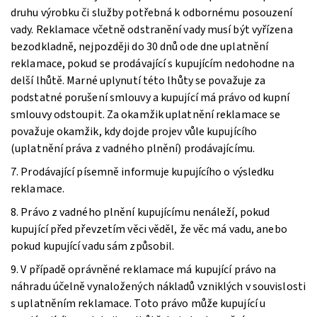
druhu výrobku či služby potřebná k odbornému posouzení
vady. Reklamace včetně odstranění vady musí být vyřízena
bezodkladně, nejpozději do 30 dnů ode dne uplatnění
reklamace, pokud se prodávající s kupujícím nedohodne na
delší lhůtě. Marné uplynutí této lhůty se považuje za
podstatné porušení smlouvy a kupující má právo od kupní
smlouvy odstoupit. Za okamžik uplatnění reklamace se
považuje okamžik, kdy dojde projev vůle kupujícího
(uplatnění práva z vadného plnění) prodávajícímu.
7. Prodávající písemně informuje kupujícího o výsledku
reklamace.
8. Právo z vadného plnění kupujícímu nenáleží, pokud
kupující před převzetím věci věděl, že věc má vadu, anebo
pokud kupující vadu sám způsobil.
9. V případě oprávněné reklamace má kupující právo na
náhradu účelně vynaložených nákladů vzniklých v souvislosti
s uplatněním reklamace. Toto právo může kupující u