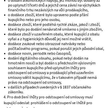
o dodání alkoholických nápojů, jež mohou být dodány až
po uplynutí třiceti dnů a jejichž cena závisí na výchylkách
finančního trhu nezávislých na vůli prodávajícího,
o dodávce zboží, které bylo upraveno podle přání
kupujícího nebo pro jeho osobu,
dodávce zboží, které podléhá rychlé zkáze, jakož i zboží,
které bylo po dodání nenávratně smíseno s jiným zbožím,
dodávce zboží v uzavřeném obalu, které kupující z obalu
vyňal a z hygienických důvodů jej není možné vrátit,
dodávce zvukové nebo obrazové nahrávky nebo
počítačového programu, pokud porušil jejich původní obal,
dodávce novin, periodik nebo časopisů,
dodání digitálního obsahu, pokud nebyl dodán na
hmotném nosiči a byl dodán s předchozím výslovným
souhlasem kupujícího před uplynutím lhůty pro
odstoupení od smlouvy a prodávající před uzavřením
smlouvy sdělil kupujícímu, že v takovém případě nemá
právo na odstoupení od smlouvy,
v dalších případech uvedených v § 1837 občanského
zákoníku.
4. Pro dodržení lhůty pro odstoupení od smlouvy musí
kupující odeslat prohlášení o odstoupení ve lhůtě pro