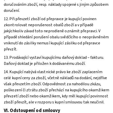
doručováním zboží, resp. náklady spojené s jiným způsobem
doručení.
12. Při převzetí zboží od přepravce je kupující povinen
zkontrolovat neporušenost obalů zboží a v případě
jakýchkoliv závad toto neprodleně oznámit přepravci. V
případě shledání porušení obalu svědčícího o neoprávněném
vniknutí do zásilky nemusí kupující zásilku od přepravce
převzít.
13. Prodávající vystaví kupujícímu daňový doklad – fakturu.
Daňový doklad je přiložen k dodávanému zboží.
14. Kupující nabývá vlastnické právo ke zboží zaplacením
celé kupní ceny za zboží, včetně nákladů na dodání, nejdříve
však převzetím zboží. Odpovědnost za nahodilou zkázu,
poškození či ztrátu zboží přechází na kupujícího okamžikem
převzetí zboží nebo okamžikem, kdy měl kupující povinnost
zboží převzít, ale v rozporu s kupní smlouvou tak neučinil.
VI. Odstoupení od smlouvy