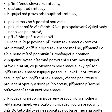
přiměřenou slevu z kupní ceny,
odstoupit od smlouvy.
4. Kupující má právo odstoupit od smlouvy,
pokud má zboží podstatnou vadu,
pokud nemůže věc řádně užívat pro opakovaný výskyt vady
nebo vad po opravě,
při větším počtu vad zboží.
5. Prodávající je povinen přijmout reklamaci v kterékoli
provozovně, v níž je přijetí reklamace možné, případně i v
sídle nebo místě podnikání. Prodávající je povinen
kupujícímu vydat písemné potvrzení o tom, kdy kupující
právo uplatnil, co je obsahem reklamace a jaký způsob
vyřízení reklamace kupující požaduje, jakož i potvrzení o
datu a způsobu vyřízení reklamace, včetně potvrzení o
provedení opravy a době jejího trvání, případně písemné
odůvodnění zamítnutí reklamace.
6. Prodávající nebo jím pověřený pracovník rozhodne o
reklamaci ihned, ve složitých případech do tří pracovních
dnů. Do této lhůty se nezapočítává doba přiměřená podle