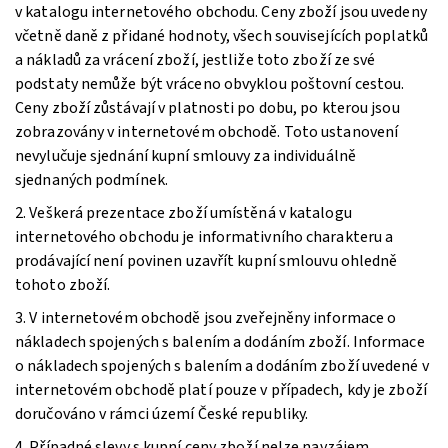
v katalogu internetového obchodu. Ceny zboží jsou uvedeny
včetně daně z přidané hodnoty, všech souvisejících poplatků
a nákladů za vrácení zboží, jestliže toto zboží ze své
podstaty nemůže být vráceno obvyklou poštovní cestou.
Ceny zboží zůstávají v platnosti po dobu, po kterou jsou
zobrazovány v internetovém obchodě. Toto ustanovení
nevylučuje sjednání kupní smlouvy za individuálně
sjednaných podmínek.
2. Veškerá prezentace zboží umístěná v katalogu
internetového obchodu je informativního charakteru a
prodávající není povinen uzavřít kupní smlouvu ohledně
tohoto zboží.
3. V internetovém obchodě jsou zveřejněny informace o
nákladech spojených s balením a dodáním zboží. Informace
o nákladech spojených s balením a dodáním zboží uvedené v
internetovém obchodě platí pouze v případech, kdy je zboží
doručováno v rámci území České republiky.
4. Případné slevy s kupní ceny zboží nelze navzájem