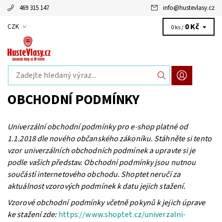
469 315 147
info
@
hustevlasy.cz
0 Kč
CZK
0 ks /
OBCHODNÍ PODMÍNKY
Univerz
ální obchodní podmínky pro e-shop platné od
1.1.2018 dle nového občanského zákoníku. Stáhněte si tento
vzor univerzálních obchodních podmínek a upravte si je
podle vašich představ. Obchodní podmínky jsou nutnou
součástí internetového obchodu. Shopt
et neru
čí za
aktuálnost vzorových podmínek k datu jejich stažení
.
Vzorové obchodní podmínky včetně pokynů k jejich úprave
ke stažení zde:
https://www.shoptet.cz/univerzalni-