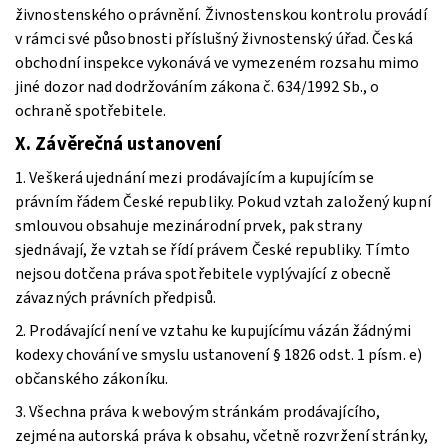
živnostenského oprávnění. Živnostenskou kontrolu provádí
v rámci své působnosti příslušný živnostenský úřad. Česká
obchodní inspekce vykonává ve vymezeném rozsahu mimo
jiné dozor nad dodržováním zákona č. 634/1992 Sb., o
ochraně spotřebitele.
X. Závěrečná ustanovení
1. Veškerá ujednání mezi prodávajícím a kupujícím se
právním řádem České republiky. Pokud vztah založený kupní
smlouvou obsahuje mezinárodní prvek, pak strany
sjednávají, že vztah se řídí právem České republiky. Tímto
nejsou dotčena práva spotřebitele vyplývající z obecně
závazných právních předpisů.
2. Prodávající není ve vztahu ke kupujícímu vázán žádnými
kodexy chování ve smyslu ustanovení § 1826 odst. 1 písm. e)
občanského zákoníku.
3. Všechna práva k webovým stránkám prodávajícího,
zejména autorská práva k obsahu, včetně rozvržení stránky,