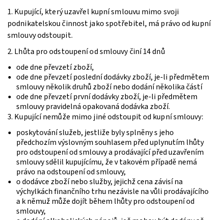
1. Kupující, který uzavřel kupní smlouvu mimo svoji
podnikatelskou činnost jako spotřebitel, má právo od kupní
smlouvy odstoupit.
2. Lhůta pro odstoupení od smlouvy činí 14 dnů
ode dne převzetí zboží,
ode dne převzetí poslední dodávky zboží, je-li předmětem
smlouvy několik druhů zboží nebo dodání několika částí
ode dne převzetí první dodávky zboží, je-li předmětem
smlouvy pravidelná opakovaná dodávka zboží.
3. Kupující nemůže mimo jiné odstoupit od kupní smlouvy:
poskytování služeb, jestliže byly splněny s jeho
předchozím výslovným souhlasem před uplynutím lhůty
pro odstoupení od smlouvy a prodávající před uzavřením
smlouvy sdělil kupujícímu, že v takovém případě nemá
právo na odstoupení od smlouvy,
o dodávce zboží nebo služby, jejichž cena závisí na
výchylkách finančního trhu nezávisle na vůli prodávajícího
a k němuž může dojít během lhůty pro odstoupení od
smlouvy,