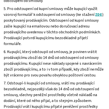
odstoupení od smlouvy.
5. Pro odstoupení od kupní smlouvy může kupující využít
vzorový formulář k odstoupení od smlouvy (ke stažení
ZDE
)
poskytovaný prodávajícím. Odstoupení od kupní smlouvy
zašle kupující na emailovou nebo doručovací adresu
prodávajícího uvedenou v těchto obchodních podmínkách.
Prodávající potvrdí kupujícímu bezodkladně přijetí
formuláře.
6. Kupující, který odstoupil od smlouvy, je povinen vrátit
prodávajícímu zboží do 14 dnů od odstoupení od smlouvy
prodávajícímu. Kupující nese náklady spojené s navrácením
zboží prodávajícímu, a to i v tom případě, kdy zboží nemůže
být vráceno pro svou povahu obvyklou poštovní cestou.
7. Odstoupí-li kupující od smlouvy, vrátí mu prodávající
bezodkladně, nejpozději však do 14 dnů od odstoupení od
smlouvy, všechny peněžní prostředky včetně nákladů na
dodání, které od něho přijal, a to stejným způsobem.
Prodávající vrátí kupujícímu přijaté peněžení prostředky