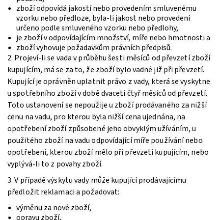
zboží odpovídá jakostí nebo provedením smluvenému
vzorku nebo předloze, byla-li jakost nebo provedení
určeno podle smluveného vzorku nebo předlohy,
je zboží v odpovídajícím množství, míře nebo hmotnosti a
zboží vyhovuje požadavkům právních předpisů.
2. Projeví-li se vada v průběhu šesti měsíců od převzetí zboží
kupujícím, má se za to, že zboží bylo vadné již při převzetí.
Kupující je oprávněn uplatnit právo z vady, která se vyskytne
u spotřebního zboží v době dvaceti čtyř měsíců od převzetí.
Toto ustanovení se nepoužije u zboží prodávaného za nižší
cenu na vadu, pro kterou byla nižší cena ujednána, na
opotřebení zboží způsobené jeho obvyklým užíváním, u
použitého zboží na vadu odpovídající míře používání nebo
opotřebení, kterou zboží mělo při převzetí kupujícím, nebo
vyplývá-li to z povahy zboží.
3. V případě výskytu vady může kupující prodávajícímu
předložit reklamaci a požadovat:
výměnu za nové zboží,
opravu zboží,