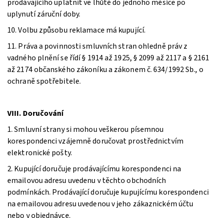
prodávajícího uplatnit ve lhůtě do jednoho měsíce po
uplynutí záruční doby.
10. Volbu způsobu reklamace má kupující.
11. Práva a povinnosti smluvních stran ohledně práv z
vadného plnění se řídí § 1914 až 1925, § 2099 až 2117 a § 2161
až 2174 občanského zákoníku a zákonem č. 634/1992 Sb., o
ochraně spotřebitele.
VIII. Doručování
1. Smluvní strany si mohou veškerou písemnou
korespondenci vzájemně doručovat prostřednictvím
elektronické pošty.
2. Kupující doručuje prodávajícímu korespondenci na
emailovou adresu uvedenu v těchto obchodních
podmínkách. Prodávající doručuje kupujícímu korespondenci
na emailovou adresu uvedenou v jeho zákaznickém účtu
nebo v objednávce.