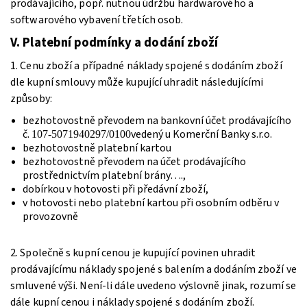
prodávajícího, popř. nutnou údržbu hardwarového a
softwarového vybavení třetích osob.
V. Platební podmínky a dodání zboží
1. Cenu zboží a případné náklady spojené s dodáním zboží
dle kupní smlouvy může kupující uhradit následujícími
způsoby:
bezhotovostně převodem na bankovní účet prodávajícího
č.
vedený u Komerční Banky s.r.o.
107-5071940297/0100
bezhotovostně platební kartou
bezhotovostně převodem na účet prodávajícího
prostřednictvím platební brány….,
dobírkou v hotovosti při předávní zboží,
v hotovosti nebo platební kartou při osobním odběru v
provozovně
2. Společně s kupní cenou je kupující povinen uhradit
prodávajícímu náklady spojené s balením a dodáním zboží ve
smluvené výši. Není-li dále uvedeno výslovně jinak, rozumí se
dále kupní cenou i náklady spojené s dodáním zboží.