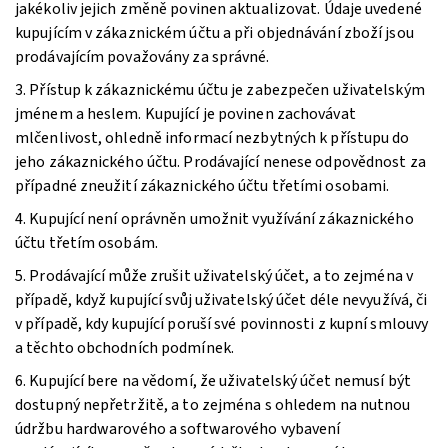
jakékoliv jejich změně povinen aktualizovat. Údaje uvedené
kupujícím v zákaznickém účtu a při objednávání zboží jsou
prodávajícím považovány za správné.
3. Přístup k zákaznickému účtu je zabezpečen uživatelským
jménem a heslem. Kupující je povinen zachovávat
mlčenlivost, ohledně informací nezbytných k přístupu do
jeho zákaznického účtu. Prodávající nenese odpovědnost za
případné zneužití zákaznického účtu třetími osobami.
4. Kupující není oprávněn umožnit využívání zákaznického
účtu třetím osobám.
5. Prodávající může zrušit uživatelský účet, a to zejména v
případě, když kupující svůj uživatelský účet déle nevyužívá, či
v případě, kdy kupující poruší své povinnosti z kupní smlouvy
a těchto obchodních podmínek.
6. Kupující bere na vědomí, že uživatelský účet nemusí být
dostupný nepřetržitě, a to zejména s ohledem na nutnou
údržbu hardwarového a softwarového vybavení