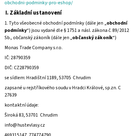
obchodni-podminky-pro-eshop/
I.
Základní ustanovení
1. Tyto všeobecné obchodní podmínky (dále jen „
obchodní
podmínky
“) jsou vydané dle § 1751 a násl. zákona č. 89/2012
Sb., občanský zákoník (dále jen „
občanský zákoník
“)
Monas Trade Company s.r.o.
IČ: 28790359
DIČ: CZ28790359
se sídlem: Hradištní 1189, 53705 Chrudim
zapsané u rejstříkového soudu v Hradci Králové, sp.zn. C
27639
kontaktní údaje:
Široká 83, 53701 Chrudim
info@hustevlasy.cz
469315147, 774774790