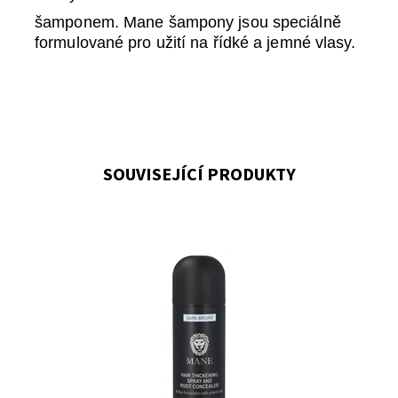
šamponem. Mane šampony jsou speciálně
formulované pro užití na řídké a jemné vlasy.
SOUVISEJÍCÍ PRODUKTY
Unikátní zhušťovač vlasů ve spreji pro okamžité
zahuštění řídkých či jemných vlasů
Dostupnost:
Skladem
Kód:
46/POP
Značka:
Mane
Záruka:
1 rok