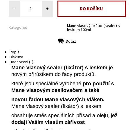
-
+
Mane vlasový fixátor (sealer) s
Kategorie:
leskem 100ml
Dotaz
Tisk
Popis
Diskuze
Hodnocení (1)
Mane vlasový sealer (fixátor) s leskem
je
novým přírůstkem do řady produktů,
které jsou speciálně vyrobené
pro použití s
Mane vlasovým zesilovačem a také
novou řadou Mane vlasových vláken.
Mane vlasový sealer (fixátor) s leskem
obsahuje směs speciálních přísad
a olejů
, jež
dodají Vašim vlasům zářivost