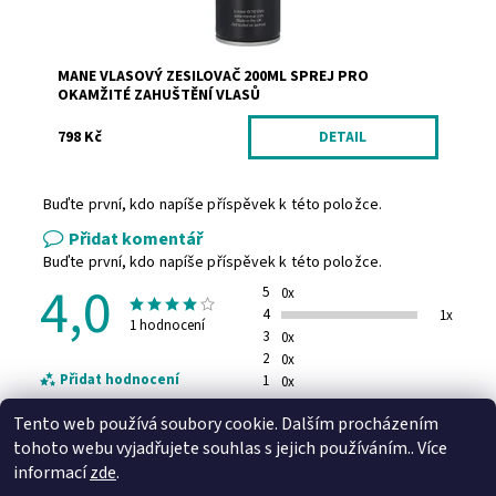
MANE VLASOVÝ ZESILOVAČ 200ML SPREJ PRO
OKAMŽITÉ ZAHUŠTĚNÍ VLASŮ
798 Kč
DETAIL
Buďte první, kdo napíše příspěvek k této položce.
Přidat komentář
Buďte první, kdo napíše příspěvek k této položce.
4,0
5
0x
4
1x
1 hodnocení
3
0x
2
0x
Přidat hodnocení
1
0x
Tento web používá soubory cookie. Dalším procházením
tohoto webu vyjadřujete souhlas s jejich používáním.. Více
informací
zde
.