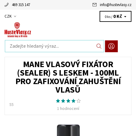
469 315 147
info
@
hustevlasy.cz
0 Kč
CZK
0 ks /
MANE VLASOVÝ FIXÁTOR
(SEALER) S LESKEM - 100ML
PRO ZAFIXOVÁNÍ ZAHUŠTĚNÍ
VLASŮ
55
1 hodnocení