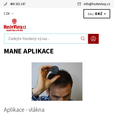
469 315 147
info
@
hustevlasy.cz
0 Kč
CZK
0 ks /
MANE APLIKACE
Aplikace - vlákna