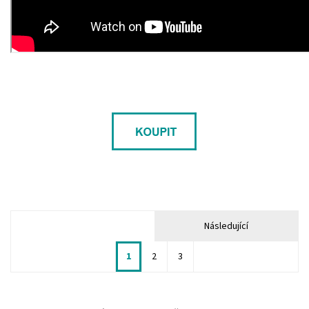
Následující
1
2
3