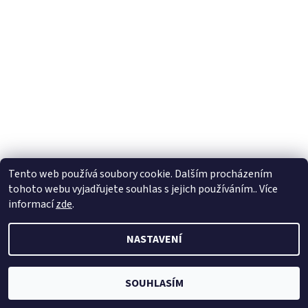
Tento web používá soubory cookie. Dalším procházením
tohoto webu vyjadřujete souhlas s jejich používáním.. Více
2026 © HusteVlasy.cz, všechna práva vyhrazena
informací
zde
.
Vytvořil Shoptet
NASTAVENÍ
SOUHLASÍM