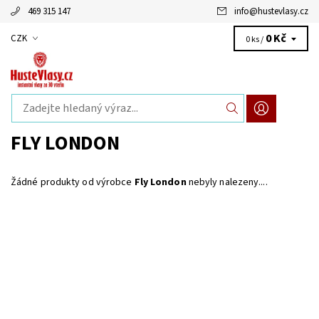
469 315 147
info
@
hustevlasy.cz
0 Kč
CZK
0 ks /
FLY LONDON
Žádné produkty od výrobce
Fly London
nebyly nalezeny....