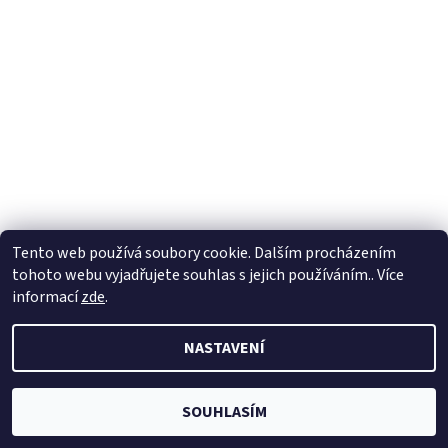
Tento web používá soubory cookie. Dalším procházením
tohoto webu vyjadřujete souhlas s jejich používáním.. Více
2026 © HusteVlasy.cz, všechna práva vyhrazena
informací
zde
.
Vytvořil Shoptet
NASTAVENÍ
SOUHLASÍM