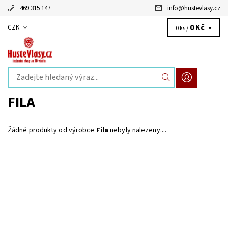
469 315 147
info
@
hustevlasy.cz
0 Kč
CZK
0 ks /
FILA
Žádné produkty od výrobce
Fila
nebyly nalezeny....