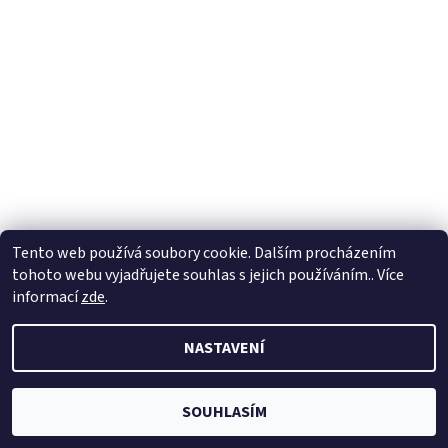
Tento web používá soubory cookie. Dalším procházením
tohoto webu vyjadřujete souhlas s jejich používáním.. Více
2026 © HusteVlasy.cz, všechna práva vyhrazena
informací
zde
.
Vytvořil Shoptet
NASTAVENÍ
SOUHLASÍM