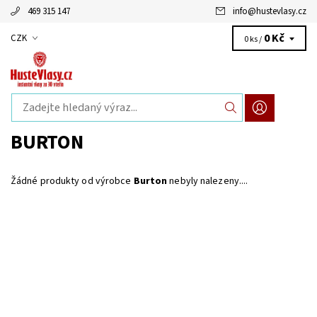
469 315 147
info
@
hustevlasy.cz
0 Kč
CZK
0 ks /
BURTON
Žádné produkty od výrobce
Burton
nebyly nalezeny....