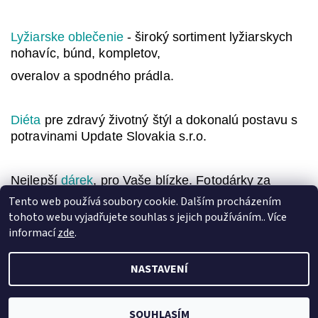
Lyžiarske oblečenie
- široký sortiment lyžiarskych
nohavíc, búnd, kompletov,
overalov a spodného prádla.
Diéta
pre zdravý životný štýl a dokonalú postavu s
potravinami Update Slovakia s.r.o.
Nejlepší
dárek
, pro Vaše blízke. Fotodárky za
nejlepší ceny.
Tento web používá soubory cookie. Dalším procházením
tohoto webu vyjadřujete souhlas s jejich používáním.. Více
Záznamy nebyly nalezeny...
informací
zde
.
NASTAVENÍ
2026 © HusteVlasy.cz, všechna práva vyhrazena
Vytvořil Shoptet
SOUHLASÍM