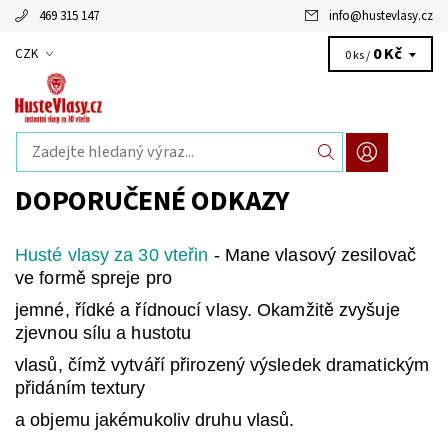
469 315 147
info
@
hustevlasy.cz
0 Kč
CZK
0 ks /
DOPORUČENÉ ODKAZY
Husté vlasy za 30 vteřin
- Mane vlasový zesilovač
ve formě spreje pro
jemné, řídké a řídnoucí vlasy. Okamžitě zvyšuje
zjevnou sílu a hustotu
vlasů, čímž vytváří přirozený výsledek dramatickým
přidáním textury
a objemu jakémukoliv druhu vlasů.