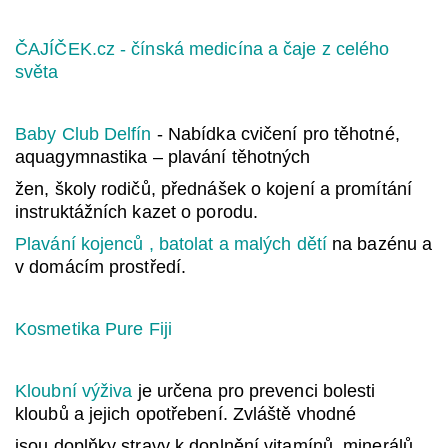
ČAJÍČEK.cz - čínská medicína a čaje z celého
světa
Baby Club Delfín
- Nabídka cvičení pro těhotné,
aquagymnastika – plavání těhotných
žen, školy rodičů, přednášek o kojení a promítání
instruktážních kazet o porodu.
Plavání kojenců , batolat a malých dětí
na bazénu a
v domácím prostředí.
Kosmetika Pure Fiji
Kloubní výživa
je určena pro prevenci bolesti
kloubů a jejich opotřebení. Zvláště vhodné
jsou doplňky stravy k doplnění vitamínů, minerálů