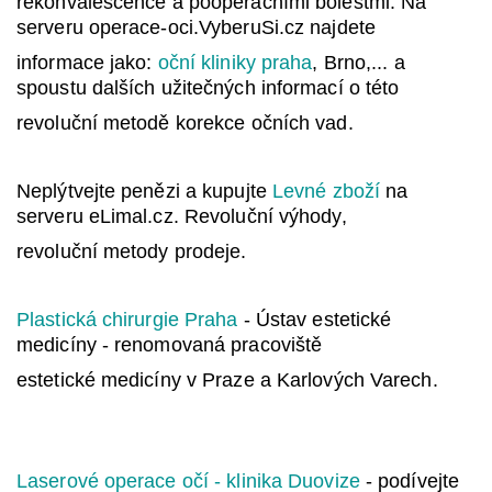
rekonvalescence a pooperačními bolestmi. Na
serveru operace-oci.VyberuSi.cz najdete
informace jako:
oční kliniky praha
, Brno,... a
spoustu dalších užitečných informací o této
revoluční metodě korekce očních vad.
Neplýtvejte penězi a kupujte
Levné zboží
na
serveru eLimal.cz. Revoluční výhody,
revoluční metody prodeje.
Plastická chirurgie Praha
- Ústav estetické
medicíny - renomovaná pracoviště
estetické medicíny v Praze a Karlových Varech.
Laserové operace očí - klinika Duovize
- podívejte