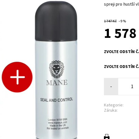
spreji pro hustší 
1 747 Kč
–9 %
1 578
ZVOLTE ODSTÍN Č.
ZVOLTE ODSTÍN Č.
-
Kategorie:
Záruka: