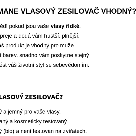
 MANE VLASOVÝ ZESILOVA
Č
VHODNÝ
vědí pokud jsou vaše
vlasy řídké
,
preje a dodá vám hustší, plnější,
Náš produkt je vhodný pro muže
-ti barev, snadno vám poskytne stejný
st váš životní styl se sebevědomím.
LASOVÝ ZESILOVAČ?
ý a jemný pro vaše vlasy.
vaný a kosmeticky testovaný.
 (bio) a není testován na zvířatech.