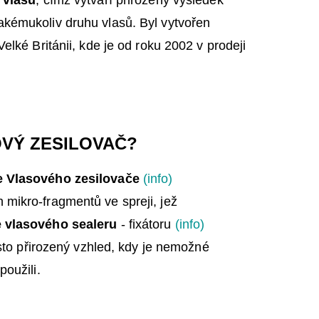
 vlasů
, čímž vytváří přirozený výsledek
akémukoliv druhu vlasů. Byl vytvořen
elké Británii, kde je od roku 2002 v prodeji
VÝ ZESILOVAČ?
 Vlasového zesilovače
(info)
mikro-fragmentů ve spreji, jež
 vlasového sealeru
- fixátoru
(info)
rosto přirozený vzhled, kdy je nemožné
použili.