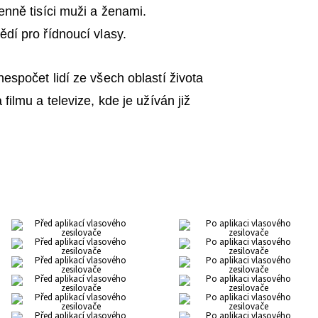
enně tisíci muži a ženami.
dí pro řídnoucí vlasy.
espočet lidí ze všech oblastí života
ilmu a televize, kde je užíván již