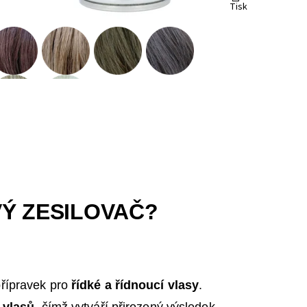
Tisk
Ý ZESILOVAČ?
přípravek pro
řídké a řídnoucí vlasy
.