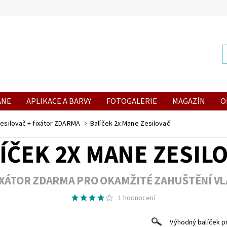
ANE
APLIKACE A BARVY
FOTOGALERIE
MAGAZÍN
O
Zesilovač + fixátor ZDARMA
Balíček 2x Mane Zesilovač
ÍČEK 2X MANE ZESIL
IXÁTOR ZDARMA PRO OKAMŽITÉ ZAHUŠTĚNÍ V
1 hodnocení
Výhodný balíček p