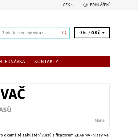
CZK
PŘIHLÁŠENÍ
0 ks /
0 Kč
BJEDNÁVKA
KONTAKTY
OVAČ
LASŮ
Mane
ro okamžité zahuštění vlasů s fixátorem ZDARMA - vlasy ve