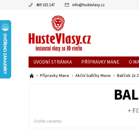
469 315 147
info
@
hustevlasy.cz
ÚVODNÍ STRÁNKA
PŘÍPRAVKY MANE
O M
Přípravky Mane
Akční balíčky Mane
Balíček 2x 
BAL
+ F
Zvolte variantu