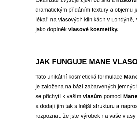
Okamžitě zvyšuje zjevnou sílu a
hustotu
dramatickým přidáním textury a objemu j
lékaři na vlasových klinikách v Londýně, V
jako doplněk
vlasové kosmetiky.
JAK FUNGUJE MANE VLASO
Tato unikátní kosmetická formulace
Mane
je založena na bázi zabarvených jemných 
se přichytí k vašim
vlasům
pomocí
Mane
a dodají jim tak silnější strukturu a nap
rozpoznat, že jste výrobek na vaše vlasy 