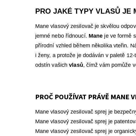
P
RO JAKÉ TYPY VLASŮ JE
Mane vlasový zesilovač je skvělou odpo
jemné nebo řídnoucí.
Mane
je ve formě s
přírodní vzhled během několika vteřin. 
i ženy, a protože je dodáván v paletě 12
odstín vašich
vlasů
, čímž vám pomůže vé
PROČ POUŽÍVAT PRÁVĚ MANE V
Mane vlasový zesilovač sprej je bezpečn
Mane vlasový zesilovač sprej je patento
Mane vlasový zesilovač sprej je organický